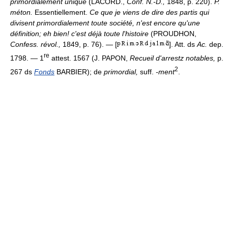
primordialement unique
(LACORD.,
Conf. N.-D.,
1848, p. 220).
P.
méton.
Essentiellement.
Ce que je viens de dire des partis qui
divisent primordialement toute société, n'est encore qu'une
définition; eh bien! c'est déjà toute l'histoire
(PROUDHON,
Confess. révol.,
1849, p. 76). — [
]. Att. ds
Ac.
dep.
re
1798. — 1
attest. 1567 (J. PAPON,
Recueil d'arrestz notables,
p.
2
267 ds
Fonds
BARBIER); de
primordial,
suff.
-ment
.