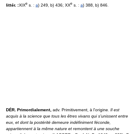
e
e
littér. :
XIX
s. :
a
) 249, b) 436; XX
s. :
a
) 388, b) 846.
DÉR.
Primordialement,
adv. Primitivement, à l'origine.
Il est
acquis à la science que tous les êtres vivans qui s'unissent entre
eux, et dont la postérité demeure indéfiniment féconde,
appartiennent à la même nature et remontent à une souche