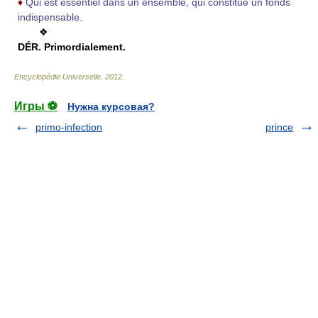
♦
Qui est essentiel dans un ensemble, qui constitue un fonds
indispensable.
❖
DÉR.
Primordialement.
Encyclopédie Universelle
.
2012
.
Игры ⚽
Нужна курсовая?
primo-infection
prince