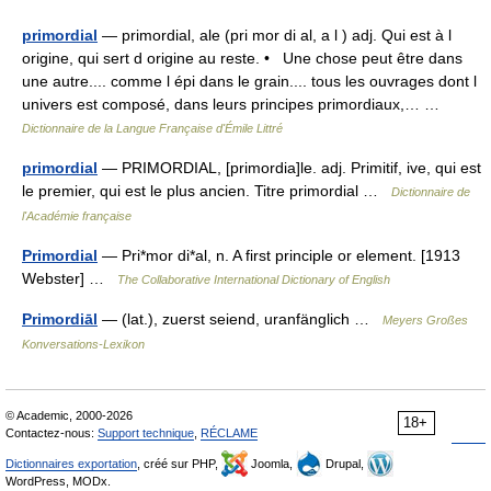
primordial
— primordial, ale (pri mor di al, a l ) adj. Qui est à l
origine, qui sert d origine au reste. • Une chose peut être dans
une autre.... comme l épi dans le grain.... tous les ouvrages dont l
univers est composé, dans leurs principes primordiaux,… …
Dictionnaire de la Langue Française d'Émile Littré
primordial
— PRIMORDIAL, [primordia]le. adj. Primitif, ive, qui est
le premier, qui est le plus ancien. Titre primordial …
Dictionnaire de
l'Académie française
Primordial
— Pri*mor di*al, n. A first principle or element. [1913
Webster] …
The Collaborative International Dictionary of English
Primordiāl
— (lat.), zuerst seiend, uranfänglich …
Meyers Großes
Konversations-Lexikon
© Academic, 2000-2026
18+
Contactez-nous:
Support technique
,
RÉCLAME
Dictionnaires exportation
, créé sur PHP,
Joomla,
Drupal,
WordPress, MODx.