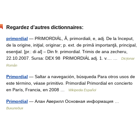
Regardez d'autres dictionnaires:
primordial
— PRIMORDIÁL, Ă, primordiali, e, adj. De la început,
de la origine, iniţial, originar; p. ext. de primă importanţă, principal,
esenţial. [pr.: di al] – Din fr. primordial. Trimis de ana zecheru,
22.10.2007. Sursa: DEX 98 PRIMORDIÁL adj. 1. v.… …
Dicționar
Român
Primordial
— Saltar a navegación, búsqueda Para otros usos de
este término, véase primitivo. Primordial Primordial en concierto
en París, Francia, en 2008 …
Wikipedia Español
Primordial
— Алан Аверилл Основная информация …
Википедия