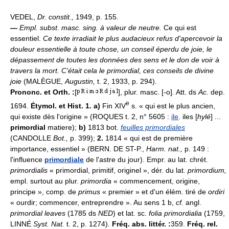
VEDEL,
Dr. constit.,
1949, p. 155.
—
Empl. subst. masc. sing. à valeur de neutre.
Ce qui est
essentiel.
Ce texte irradiait le plus audacieux refus d'apercevoir la
douleur essentielle à toute chose, un conseil éperdu de joie, le
dépassement de toutes les données des sens et le don de voir à
travers la mort. C'était cela le primordial, ces conseils de divine
joie
(MALÈGUE,
Augustin,
t. 2, 1933, p. 294).
Prononc. et Orth. :
[
], plur. masc. [-o]. Att. ds
Ac.
dep.
e
1694.
Étymol. et Hist. 1. a)
Fin XIV
s. « qui est le plus ancien,
qui existe dès l'origine » (ROQUES t. 2, n° 5605 :
ile
. iles [
hylé
] ...
primordial
matiere);
b)
1813 bot.
feuilles primordiales
(CANDOLLE
Bot.,
p. 399);
2.
1814 « qui est de première
importance, essentiel » (BERN. DE ST-P.,
Harm. nat.,
p. 149 :
l'influence
primordiale
de l'astre du jour). Empr. au lat. chrét.
primordialis
« primordial, primitif, originel », dér. du lat.
primordium,
empl. surtout au plur.
primordia
« commencement, origine,
principe », comp. de
primus
« premier » et d'un élém. tiré de
ordiri
« ourdir; commencer, entreprendre ». Au sens 1 b,
cf.
angl.
primordial leaves
(1785 ds
NED
) et lat. sc.
folia primordialia
(1759,
LINNÉ
Syst. Nat.
t. 2, p. 1274).
Fréq. abs. littér. :
359.
Fréq. rel.