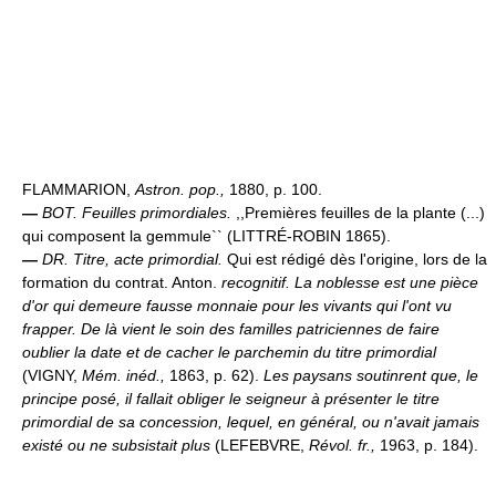
FLAMMARION,
Astron. pop.,
1880, p. 100.
—
BOT.
Feuilles primordiales.
,,Premières feuilles de la plante (...)
qui composent la gemmule`` (LITTRÉ-ROBIN 1865).
—
DR.
Titre, acte primordial.
Qui est rédigé dès l'origine, lors de la
formation du contrat. Anton.
recognitif.
La noblesse est une pièce
d'or qui demeure fausse monnaie pour les vivants qui l'ont vu
frapper. De là vient le soin des familles patriciennes de faire
oublier la date et de cacher le parchemin du titre primordial
(VIGNY,
Mém. inéd.,
1863, p. 62).
Les paysans soutinrent que, le
principe posé, il fallait obliger le seigneur à présenter le titre
primordial de sa concession, lequel, en général, ou n'avait jamais
existé ou ne subsistait plus
(LEFEBVRE,
Révol. fr.,
1963, p. 184).