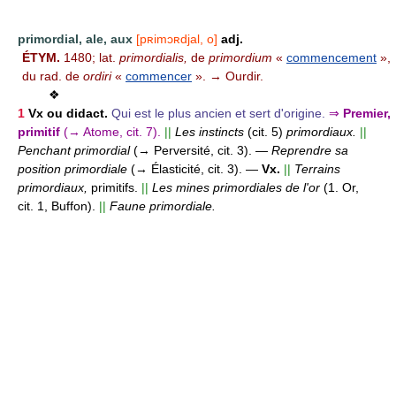
primordial, ale, aux
[pʀimɔʀdjal, o]
adj.
ÉTYM.
1480; lat.
primordialis,
de
primordium
«
commencement
»,
du rad. de
ordiri
«
commencer
». → Ourdir.
❖
1
Vx ou didact.
Qui est le plus ancien et sert d'origine.
⇒
Premier,
primitif
(→ Atome, cit. 7).
||
Les instincts
(cit. 5)
primordiaux.
||
Penchant primordial
(→ Perversité, cit. 3).
—
Reprendre sa
position primordiale
(→ Élasticité, cit. 3).
—
Vx.
||
Terrains
primordiaux,
primitifs.
||
Les mines primordiales de l'or
(1. Or,
cit. 1, Buffon).
||
Faune primordiale.