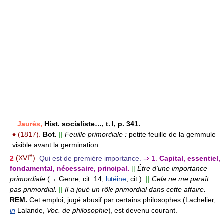
Jaurès,
Hist. socialiste…, t. I, p. 341.
♦
(1817).
Bot.
||
Feuille primordiale :
petite feuille de la gemmule
visible avant la germination.
e
2
(XVI
).
Qui est de première importance.
⇒
1.
Capital, essentiel,
fondamental, nécessaire, principal.
||
Être d'une importance
primordiale
(→ Genre, cit. 14;
lutéine
, cit.).
||
Cela ne me paraît
pas primordial.
||
Il a joué un rôle primordial dans cette affaire.
—
REM.
Cet emploi, jugé abusif par certains philosophes (Lachelier,
in
Lalande,
Voc. de philosophie
), est devenu courant.